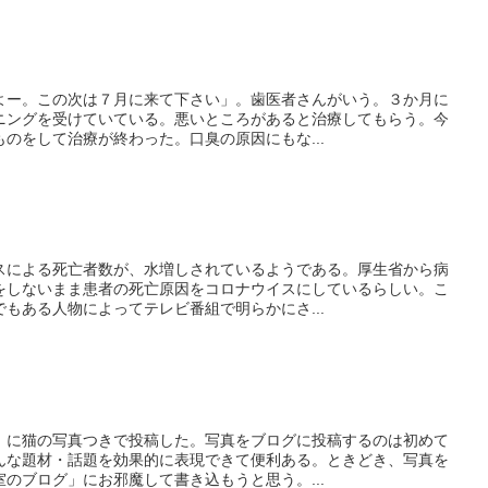
よー。この次は７月に来て下さい」。歯医者さんがいう。３か月に
ニングを受けていている。悪いところがあると治療してもらう。今
のをして治療が終わった。口臭の原因にもな...
スによる死亡者数が、水増しされているようである。厚生省から病
をしないまま患者の死亡原因をコロナウイスにしているらしい。こ
もある人物によってテレビ番組で明らかにさ...
」に猫の写真つきで投稿した。写真をブログに投稿するのは初めて
んな題材・話題を効果的に表現できて便利ある。ときどき、写真を
のブログ」にお邪魔して書き込もうと思う。...