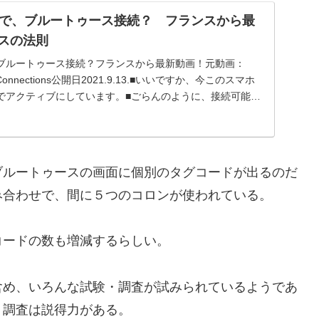
で、ブルートゥース接続？ フランスから最
ルスの法則
ブルートゥース接続？フランスから最新動画！元動画：
oothConnections公開日2021.9.13.■いいですか、今このスマホ
でアクティブにしています。■ごらんのように、接続可能な
れていません。■今わたしはホテルの前にい...
ブルートゥースの画面に個別のタグコードが出るのだ
み合わせで、間に５つのコロンが使われている。
コードの数も増減するらしい。
含め、いろんな試験・調査が試みられているようであ
・調査は説得力がある。