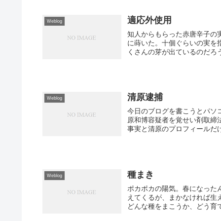
適応外使用
Weblog
知人からもらった赤唐辛子の
に蒔いた。十個ぐらいの実を
くさんの芽が出ているのだろう
清原逮捕
Weblog
今日のブログを書こうとパソ
原和博容疑者を覚せい剤取締
事実と清原のプロフィールだけ
種まき
Weblog
ポカポカの陽気。春になった
えてくるが、まかなければ生
どんな種をまこうか、どう育