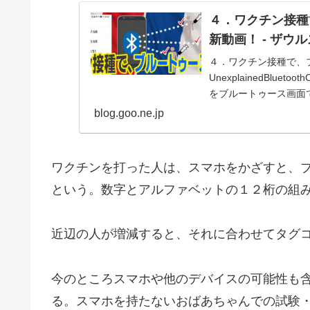
４．ワクチン接種
新動画！ - ザウ
４．ワクチン接種で、
UnexplainedBluet
をブルートゥース画面
デバイスは１つも表示さ
blog.goo.ne.jp
ワクチンを打った人は、スマホをかざすと、
という。数字とアルファベットの１２桁の組
近辺の人が増減すると、それに合わせてタグ
今のところスマホや他のデバイスの可能性も
る。スマホを持たないおばあちゃんでの試験