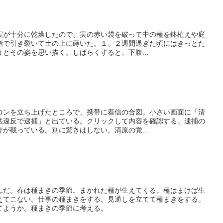
実が十分に乾燥したので、実の赤い袋を破って中の種を鉢植えや庭
指で引き裂いて土の上に蒔いた。１、２週間過ぎた頃にはきっとた
とその姿を思い描く。しばらくすると、下腹...
コンを立ち上げたところで、携帯に着信の合図。小さい画面に「清
法違反で逮捕」と出ている。クリックして内容を確認する。逮捕の
が載っている。別に驚きはしない。清原の覚...
んだ。春は種まきの季節。まかれた種が生えてくる。種はまけば生
えてこない。仕事の種まきをする。見通しを立てて種まきをする。
てようか。種まきの季節に考える。