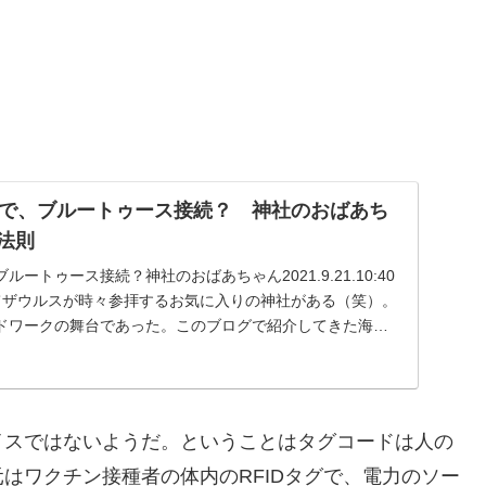
で、ブルートゥース接続？ 神社のおばあち
の法則
ートゥース接続？神社のおばあちゃん2021.9.21.10:40
にてザウルスが時々参拝するお気に入りの神社がある（笑）。
ドワークの舞台であった。このブログで紹介してきた海外
ウルスの実験でも、複数の不特定多数の人間を対象にして
イスではないようだ。ということはタグコードは人の
はワクチン接種者の体内のRFIDタグで、電力のソー