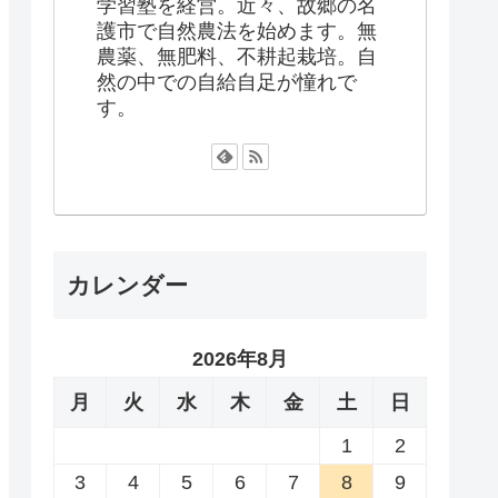
学習塾を経営。近々、故郷の名
護市で自然農法を始めます。無
農薬、無肥料、不耕起栽培。自
然の中での自給自足が憧れで
す。
カレンダー
2026年8月
月
火
水
木
金
土
日
1
2
3
4
5
6
7
8
9