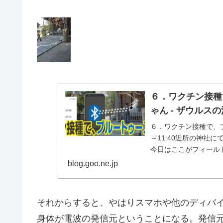
６．ワクチン接種
ゃん - ザウルス
６．ワクチン接種で、ブル
～11:40近所の神社
今日はここがフィール
の動画でも、前回のザ
blog.goo.ne.jp
いるので、...
それからすると、やはりスマホや他のディバ
身体が電波の発信元ということになる。発信元