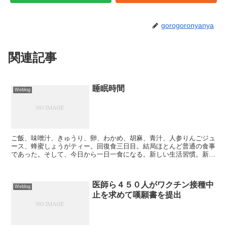
gorogoronyanya
関連記事
睡眠時間
Weblog
ご飯、味噌汁、きゅうり、卵、わかめ、胡麻、青汁、人参りんごジュ
ース、蜂蜜しょうがティー。回復食三日目。結局ほとんど普通の食事
であった。そして、今日から一日一食になる。新しい生活習慣。新し
い経験は新鮮である。ところで、食事を１回減らすと消化に...
医師ら４５０人がワクチン接種中
Weblog
止を求めて嘆願書を提出