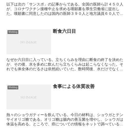
以下は次の「サンスポ」の記事からである。全国の医師ら計４５０人
が、コロナワクチン接種中止を求める嘆願書を厚生労働省に提出し
た。嘆願書に同意したのは国内の医師３９０人と地方議員６０人で、
６月２４日参議院会館内で記者会見した。「死亡率が非常に低...
断食六日目
Weblog
なぜか六日目に入っている。立ちくらみを理由に断食の終了を決めた
が、その後、水を多めに飲んだら立ちくらみは起こらなくなった。そ
れでも体全体のだるさは依然続いていた。数時間後、水だけでなく塩
分も取ってみた。すると、不思議なことに３０分もしないう...
食事による体質改善
Weblog
熱々のショウガティーを飲んでいる。今日の材料は、ショウガとテン
サイオリゴ糖である。オリゴ糖は腸内の善玉菌を増やし、ショウガは
体温を高める。ところで、癌についての情報をネットで調べている
と、これはぜひ読んだほうが良いと思えるサイトを見つけた。...