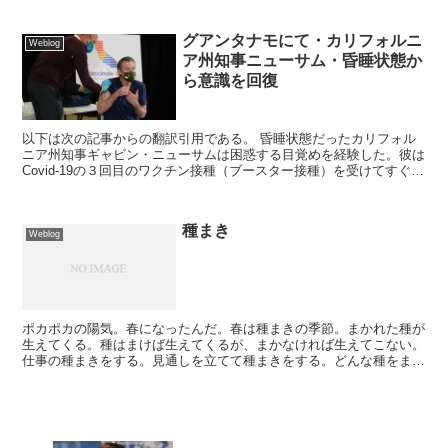
グアンタナモにて・カリフォルニ
Weblog
ア州知事ニューサム・昏睡状態か
ら意識を回復
以下は次の記事からの翻訳引用である。 昏睡状態だったカリフォル
ニア州知事ギャビン・ニューサムは困惑する目覚めを経験した。彼は
Covid-19の３回目のワクチン接種（ブースター接種）を受けてすぐ
後、11日間も続く昏睡状態におちいり、11...
種まき
Weblog
ポカポカの陽気。春になったんだ。春は種まきの季節。まかれた種が
生えてくる。種はまけば生えてくるが、まかなければ生えてこない。
仕事の種まきをする。見通しを立てて種まきをする。どんな種をまこ
うか、どう育てようか。種まきの季節に考える。