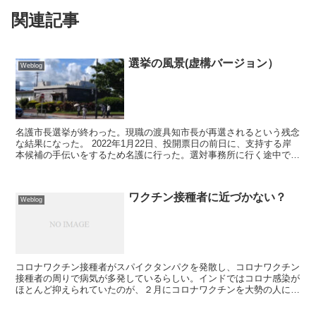
関連記事
選挙の風景(虚構バージョン）
Weblog
名護市長選挙が終わった。現職の渡具知市長が再選されるという残念
な結果になった。 2022年1月22日、投開票日の前日に、支持する岸
本候補の手伝いをするため名護に行った。選対事務所に行く途中で名
護市の選挙管理委員会に立ち寄ってみ...
ワクチン接種者に近づかない？
Weblog
コロナワクチン接種者がスパイクタンパクを発散し、コロナワクチン
接種者の周りで病気が多発しているらしい。インドではコロナ感染が
ほとんど抑えられていたのが、２月にコロナワクチンを大勢の人に接
種したら、３月からコロナ感染が爆発的に増えた。コロナワ...