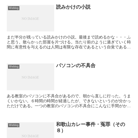
読みかけの小説
Weblog
まだ半分が残っている読みかけの小説。最後まで読めるかな・・・ふ
と思う。散らかった部屋を片づける。当たり前のように過ぎていく時
間に有意性を与えるのは人間は有限な存在であるという自覚である。
有限でありながら無限を求める。有限が無限を認識すること...
パソコンの不具合
Weblog
ある教室のパソコンに不具合があるので、朝から直しに行った。うま
くいかない。６時間の時間が経過したが、できないというのが分かっ
ただけである。一つの教室のパソコンの不具合にこんなに手間がかか
る。そのことから思う。教室の運営は、そんなに簡単なもの...
和歌山カレー事件・冤罪（その
Weblog
８）