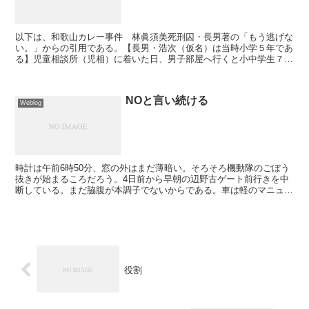
以下は、和歌山カレー事件 林眞須美死刑囚・長男著の「もう逃げな
い。」からの引用である。【長男・浩次（仮名）は当時小学５年であ
る】児童相談所（児相）に着いた日、男子部屋へ行くと小中学生７、
８人が一斉に殴りかかってきた。この日は児相の上空もマス...
NOと言い続ける
Weblog
時計は午前6時50分、窓の外はまだ薄暗い。そろそろ機動隊のごぼう
抜きが始まるころだろう。4日前から早朝の辺野古ゲート前行きを中
断している。まだ脇腹が本調子でないからである。車は軽のマニュア
ル車を利用しているのだが、左手でギアチェンジのとき脇...
役割