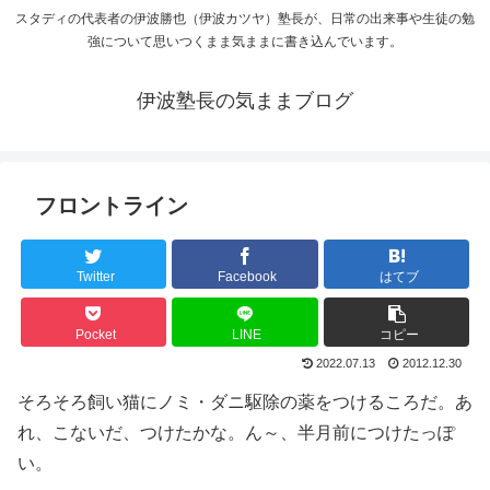
スタディの代表者の伊波勝也（伊波カツヤ）塾長が、日常の出来事や生徒の勉
強について思いつくまま気ままに書き込んでいます。
伊波塾長の気ままブログ
フロントライン
Twitter
Facebook
はてブ
Pocket
LINE
コピー
2022.07.13
2012.12.30
そろそろ飼い猫にノミ・ダニ駆除の薬をつけるころだ。あ
れ、こないだ、つけたかな。ん～、半月前につけたっぽ
い。