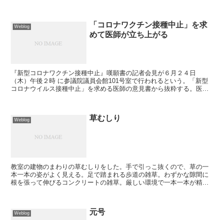
私の心は後ろ暗い。
「コロナワクチン接種中止」を求
Weblog
めて医師が立ち上がる
『新型コロナワクチン接種中止』嘆願書の記者会見が６月２４日
（木）午後２時 に参議院議員会館101号室で行われるという。「新型
コロナウイルス接種中止」を求める医師の意見書から抜粋する。医
師・歯科医・議員の賛同者を求めている。新型コロナウイルス...
草むしり
Weblog
教室の建物のまわりの草むしりをした。手で引っこ抜くので、草の一
本一本の姿がよく見える。足で踏まれる歩道の雑草。わずかな隙間に
根を張って伸びるコンクリートの雑草。厳しい環境で一本一本が精一
杯に生きている。今日は休日なのに、生徒は試験対策で授業...
元号
Weblog