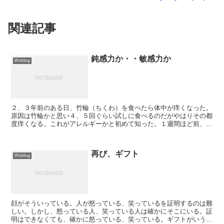
関連記事
鈍感力か・・敏感力か
Weblog
２、３年前のある日、竹輪（ちくわ）を食べたら体中が痒くなった。
原因は竹輪かと思い４、５回ぐらい試しに食べるのだがやはりその都
度痒くなる。これがアレルギーかと初めて知った。１週間ほど前、つ
いうっかり竹輪を少しだけまた食べてしまった。次の日から...
再び、ギフト
Weblog
顔がそういっている。人が怒っている、笑っているを証明するのは難
しい。しかし、怒っている人、笑っている人は確かにそこにいる。証
明はできなくても、確かに怒っている、笑っている。ギフトがいう。