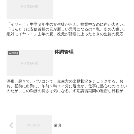
「イヤ～！」中学３年生の女生徒が叫ぶ。授業中なのに声が大きい。
「ほんとうに安倍首相の安が新しい元号になるの？私、あの人嫌い。
絶対にイヤ～！」去年の夏、改元が話題に上ったときの生徒の反応で
ある。その後数日間、生徒たちは塾に備え付けのタブレット...
体調管理
Weblog
深夜、起きて、パソコンで、先生方の出勤状況をチェックする。お
お、昼前に出勤し、午前２時３７分に退出か。仕事に熱心なのはよい
のだが、この勤務の長さは気になる。冬期講習期間の過密な日程が一
時的な重労働につながっているようだ。こんなとき、塾長は思...
道具