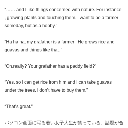
“…… and I like things concerned with nature. For instance
, growing plants and touching them. I want to be a farmer
someday, but as a hobby.”
“Ha ha ha, my grafather is a farmer . He grows rice and
guavas and things like that. “
“Oh,really? Your grafather has a paddy field?”
“Yes, so I can get rice from him and I can take guavas
under the trees. I don’t have to buy them.”
“That’s great.”
パソコン画面に写る若い女子大生が笑っている。話題が合