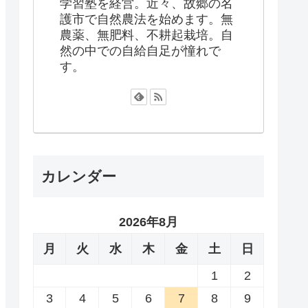
学習塾を経営。近々、故郷の名
護市で自然農法を始めます。無
農薬、無肥料、不耕起栽培。自
然の中での自給自足が憧れで
す。
カレンダー
2026年8月
月
火
水
木
金
土
日
1
2
3
4
5
6
7
8
9