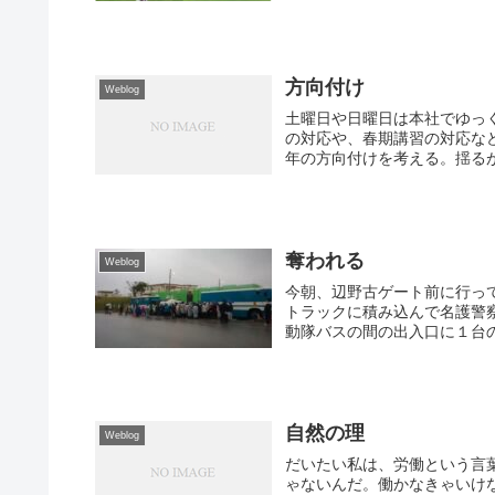
方向付け
Weblog
土曜日や日曜日は本社でゆっ
の対応や、春期講習の対応な
年の方向付けを考える。揺るが
奪われる
Weblog
今朝、辺野古ゲート前に行っ
トラックに積み込んで名護警
動隊バスの間の出入口に１台の
自然の理
Weblog
だいたい私は、労働という言
ゃないんだ。働かなきゃいけ