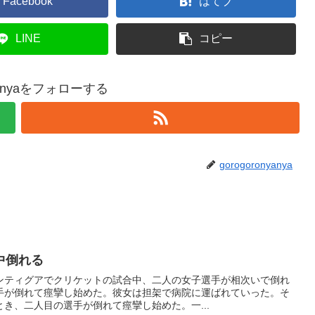
Facebook
はてブ
LINE
コピー
nyanyaをフォローする
gorogoronyanya
中倒れる
ンティグアでクリケットの試合中、二人の女子選手が相次いで倒れ
手が倒れて痙攣し始めた。彼女は担架で病院に運ばれていった。そ
き、二人目の選手が倒れて痙攣し始めた。一...