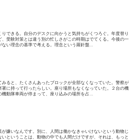
くりできる。自分のデスクに向かうと気持ちがくつろぐ。年度替り
ど、受験対策とは違う別の忙しさがこの時期はでてくる。今後の一
ない理念の基準で考える。理念という羅針盤...
てみると、たくさんあったブロックが全部なくなっていた。警察が
察署に持って行ったらしい。座り場所もなくなっていた。２台の機
機動隊車両が停まって、座り込みの場所を占...
葉が嫌いなんです。別に、人間は働かなきゃいけないという動物じ
ないということは、動物の中でも人間だけですが、それは、もっと