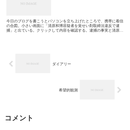
今日のブログを書こうとパソコンを立ち上げたところで、携帯に着信
の合図。小さい画面に「清原和博容疑者を覚せい剤取締法違反で逮
捕」と出ている。クリックして内容を確認する。逮捕の事実と清原の
プロフィールだけが載っている。別に驚きはしない。清原の覚...
ダイアリー
希望的観測
コメント