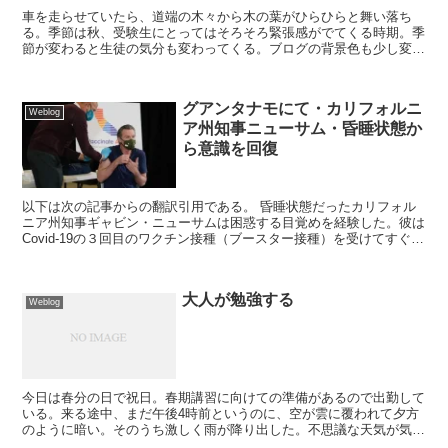
車を走らせていたら、道端の木々から木の葉がひらひらと舞い落ち
る。季節は秋、受験生にとってはそろそろ緊張感がでてくる時期。季
節が変わると生徒の気分も変わってくる。ブログの背景色も少し変え
てみた。青と白だけでは熱さや暖かさがあまり感じられない。...
グアンタナモにて・カリフォルニ
Weblog
ア州知事ニューサム・昏睡状態か
ら意識を回復
以下は次の記事からの翻訳引用である。 昏睡状態だったカリフォル
ニア州知事ギャビン・ニューサムは困惑する目覚めを経験した。彼は
Covid-19の３回目のワクチン接種（ブースター接種）を受けてすぐ
後、11日間も続く昏睡状態におちいり、11...
大人が勉強する
Weblog
今日は春分の日で祝日。春期講習に向けての準備があるので出勤して
いる。来る途中、まだ午後4時前というのに、空が雲に覆われて夕方
のように暗い。そのうち激しく雨が降り出した。不思議な天気が気に
なったので、気象庁の天気図で調べてみた。西から東に長々...