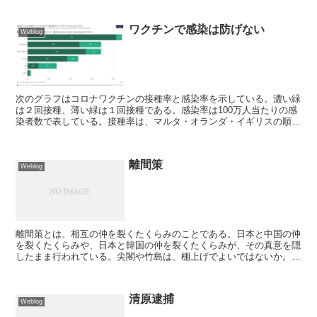
ワクチンで感染は防げない
Weblog
次のグラフはコロナワクチンの接種率と感染率を示している。濃い緑
は２回接種、薄い緑は１回接種である。感染率は100万人当たりの感
染者数で表している。接種率は、マルタ・オランダ・イギリスの順
で、ヨーロッパ平均よりかなり高くなっている。ところが感...
離間策
Weblog
離間策とは、相互の仲を裂くたくらみのことである。日本と中国の仲
を裂くたくらみや、日本と韓国の仲を裂くたくらみが、その真意を隠
したまま行われている。尖閣や竹島は、棚上げでよいではないか。た
くらみに乗せられてはいけない。離間策は、国家と国家だけ...
清原逮捕
Weblog