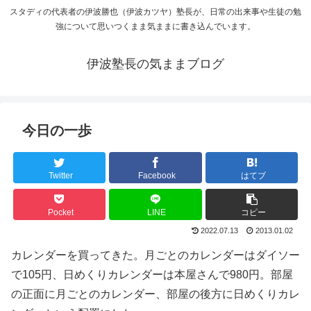
スタディの代表者の伊波勝也（伊波カツヤ）塾長が、日常の出来事や生徒の勉
強について思いつくまま気ままに書き込んでいます。
伊波塾長の気ままブログ
今日の一歩
Twitter
Facebook
はてブ
Pocket
LINE
コピー
2022.07.13
2013.01.02
カレンダーを買ってきた。月ごとのカレンダーはダイソー
で105円、日めくりカレンダーは本屋さんで980円。部屋
の正面に月ごとのカレンダー、部屋の後方に日めくりカレ