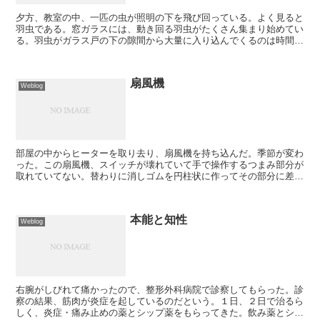
夕方、教室の中、一匹の虫が照明の下を飛び回っている。よく見ると
羽虫である。窓ガラスには、動き回る羽虫がたくさん集まり始めてい
る。羽虫がガラス戸の下の隙間から大量に入り込んでくるのは時間の
問題である。窓ガラスに集まり始めた多くの羽虫を見ながら...
扇風機
Weblog
部屋の中からヒーターを取り去り、扇風機を持ち込んだ。季節が変わ
った。この扇風機、スイッチが壊れていて手で操作するつまみ部分が
取れていてない。替わりに消しゴムを円柱状に作ってその部分に差し
込んでいる。これで十分に機能していて、風の強弱まで調整...
本能と知性
Weblog
右腕がしびれて痛かったので、整形外科病院で診察してもらった。診
察の結果、筋肉が炎症を起しているのだという。１日、２日で治るら
しく、炎症・痛み止めの薬とシップ薬をもらってきた。飲み薬とシッ