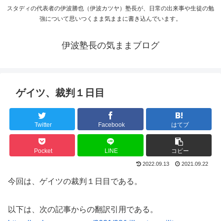
スタディの代表者の伊波勝也（伊波カツヤ）塾長が、日常の出来事や生徒の勉
強について思いつくまま気ままに書き込んでいます。
伊波塾長の気ままブログ
ゲイツ、裁判１日目
Twitter
Facebook
はてブ
Pocket
LINE
コピー
2022.09.13
2021.09.22
今回は、ゲイツの裁判１日目である。
以下は、次の記事からの翻訳引用である。