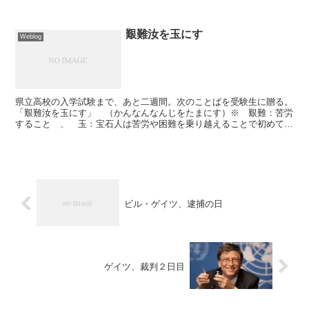
プ薬の効果でだいぶ楽になった。病院で診察を受けるのは約...
艱難汝を玉にす
Weblog
県立高校の入学試験まで、あと二週間。次のことばを受験生に贈る。
「艱難汝を玉にす」 （かんなんなんじをたまにす）※ 艱難：苦労
すること 、 玉：宝石人は苦労や困難を乗り越えることで初めてり
っぱな人物に成長する、という意味である。もう少しだ。が...
ビル・ゲイツ、逮捕の日
ゲイツ、裁判２日目