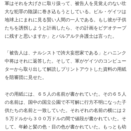
軍はそれを大げさに取り扱って、被告人を見覚えのない壮
大な犯罪の陰謀に巻き込もうとしている。ビル・ゲイツは
地球上にまれに見る賢い人間の一人である。もし彼が子供
たちを誘拐しようと計画したら、その計画をビデオテープ
に残すと思いますか」とバルアルテ弁護士は言った。
「被告人は、ナルシストで誇大妄想家である」とハニンク
中将はそれに返答した。そして、軍がゲイツのコンピュー
ターから取り出して解読しプリントアウトした資料の用紙
を陪審団に見せた。
その用紙には、６５人の名前が書かれていた。その６５人
の名前は、国中の国立公園で不可解に行方不明になった子
供たちの名前と一致していた。それぞれの名前の横には２
５万ドルから３００万ドルの間で値段が書かれていた。そ
して、年齢と髪の色・目の色が書かれていた。もっとも幼