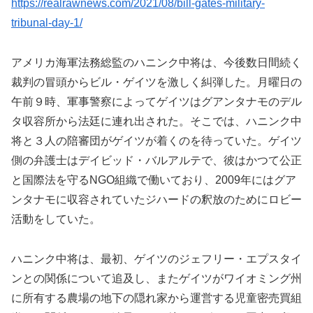
https://realrawnews.com/2021/08/bill-gates-military-
tribunal-day-1/
アメリカ海軍法務総監のハニンク中将は、今後数日間続く
裁判の冒頭からビル・ゲイツを激しく糾弾した。月曜日の
午前９時、軍事警察によってゲイツはグアンタナモのデル
タ収容所から法廷に連れ出された。そこでは、ハニンク中
将と３人の陪審団がゲイツが着くのを待っていた。ゲイツ
側の弁護士はデイビッド・バルアルテで、彼はかつて公正
と国際法を守るNGO組織で働いており、2009年にはグア
ンタナモに収容されていたジハードの釈放のためにロビー
活動をしていた。
ハニンク中将は、最初、ゲイツのジェフリー・エプスタイ
ンとの関係について追及し、またゲイツがワイオミング州
に所有する農場の地下の隠れ家から運営する児童密売買組