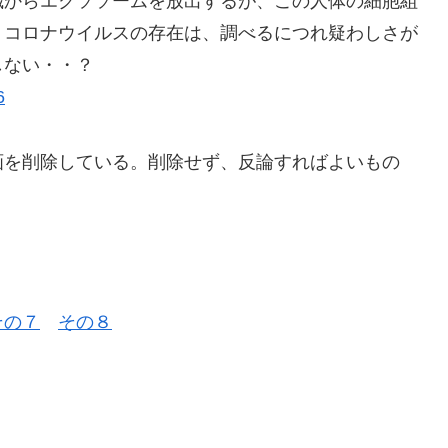
織からエクソソームを放出するが、この人体の細胞組
。コロナウイルスの存在は、調べるにつれ疑わしさが
しない・・？
6
の動画を削除している。削除せず、反論すればよいもの
。
その７
その８