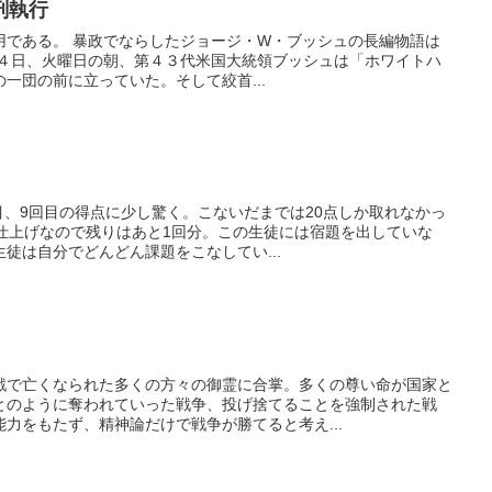
刑執行
用である。 暴政でならしたジョージ・W・ブッシュの長編物語は
月４日、火曜日の朝、第４３代米国大統領ブッシュは「ホワイトハ
一団の前に立っていた。そして絞首...
回目、9回目の得点に少し驚く。こないだまでは20点しか取れなかっ
総仕上げなので残りはあと1回分。この生徒には宿題を出していな
徒は自分でどんどん課題をこなしてい...
戦で亡くなられた多くの方々の御霊に合掌。多くの尊い命が国家と
とのように奪われていった戦争、投げ捨てることを強制された戦
力をもたず、精神論だけで戦争が勝てると考え...