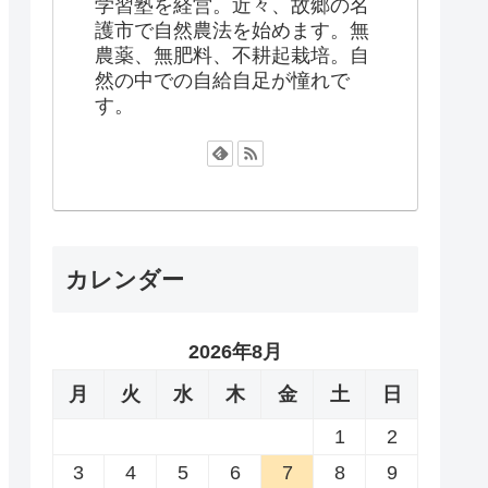
学習塾を経営。近々、故郷の名
護市で自然農法を始めます。無
農薬、無肥料、不耕起栽培。自
然の中での自給自足が憧れで
す。
カレンダー
2026年8月
月
火
水
木
金
土
日
1
2
3
4
5
6
7
8
9