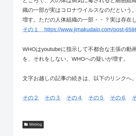
ところで、人の体は病気に毒されると細胞組
織の一部が実はコロナウイルスなのだという
増す。ただの人体組織の一部・・？実は存在
その１ https://www.jimakudaio.com/post-658
WHOはyoutubeに指示して不都合な主張
を、それをしない。WHOへの疑いが増す。
文字お越しの記事の続きは、以下のリンクへ
その２
その３
その４
その５
その６
Weblog