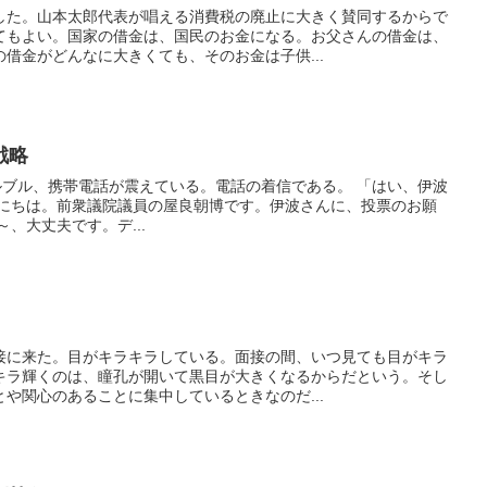
した。山本太郎代表が唱える消費税の廃止に大きく賛同するからで
てもよい。国家の借金は、国民のお金になる。お父さんの借金は、
借金がどんなに大きくても、そのお金は子供...
戦略
ルブル、携帯電話が震えている。電話の着信である。 「はい、伊波
んにちは。前衆議院議員の屋良朝博です。伊波さんに、投票のお願
、大丈夫です。デ...
接に来た。目がキラキラしている。面接の間、いつ見ても目がキラ
キラ輝くのは、瞳孔が開いて黒目が大きくなるからだという。そし
や関心のあることに集中しているときなのだ...