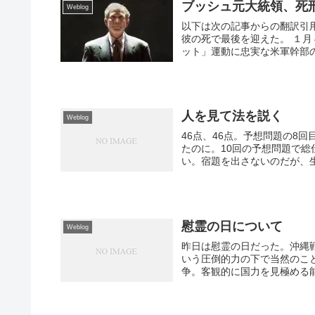
ブッシュ元大統領、死
Weblog
以下は次の記事からの翻訳引
彼の死で最後を迎えた。 １
ット」運動に忠実な米軍幹部の
人を見て法を説く
Weblog
46点、46点。予想問題の8
たのに。10回の予想問題で
い。宿題を出さないのだが、生
慰霊の日について
Weblog
昨日は慰霊の日だった。沖縄
いう圧倒的力の下で当然のこ
争。客観的に国力を見極める能