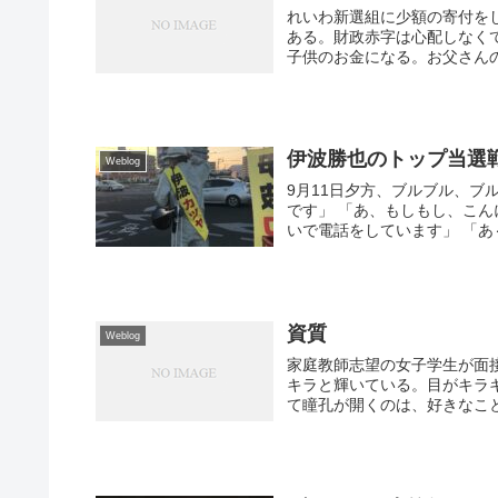
れいわ新選組に少額の寄付を
ある。財政赤字は心配しなく
子供のお金になる。お父さんの
伊波勝也のトップ当選
Weblog
9月11日夕方、ブルブル、ブ
です」 「あ、もしもし、こ
いで電話をしています」 「あ～
資質
Weblog
家庭教師志望の女子学生が面
キラと輝いている。目がキラ
て瞳孔が開くのは、好きなこと