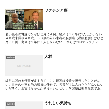
ワクチンと癌
Weblog
若い患者の腎臓ガンがひと月に４例、従来は１０年に1人しかいない
４０歳未満や４０歳、５０歳の若い患者の脳腫瘍（星細胞腫）はひと
月に５例、従来は１年に１人しかいない これらはコロナワクチンの
ブースター接種のあとに起っている。 ...
人材
Weblog
経営に関わる仕事が多すぎて、ここ最近は授業を担当したことがな
い。自分の仕事を他の職員に任せて、授業だけに入れたらどんなにい
いだろう。現実はなかなかそうもいかない。学習塾は教育産業である
とともに、一民間企業である。企業にとって経営に関与し組織...
うれしい気持ち
Weblog