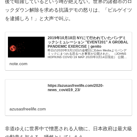
後で暗躍しているという噂が絶えない。世界の諸都市のロ
ックダウン解除を求める抗議デモの怒りは、「ビルゲイツ
を逮捕しろ！」と大声で叫ぶ。
2019年10月18日 NYにて行われていたパンデミ
ックシミュレーション "EVENT201" A GROBAL
PANDEMIC EXERCISE｜genito
昨日の2020年3月13日の金曜日にEden Mediaよりパンデ
ミックにまつわる恐るべき事実が公開された。 （JOHNS
HOPKINS COVID 19 MAP 2020年3月14日現在） 公開内
容は2019年10月18日にNYで開催された「EVENT201」 A
note.com
GROBAL PANDEMIC EXERCISE...
https://azusasfreelife.com/2020-
news_covid19_23/
azusasfreelife.com
非道ゆえに世界中で憎悪される人物に、日本政府は最大級