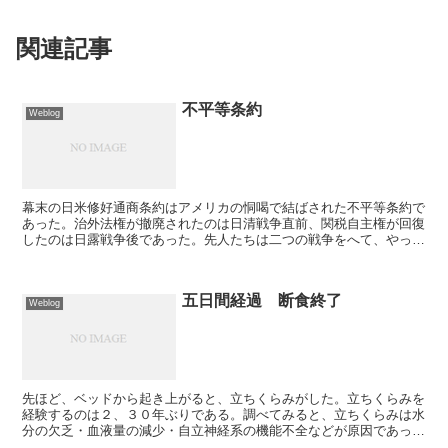
関連記事
不平等条約
Weblog
幕末の日米修好通商条約はアメリカの恫喝で結ばされた不平等条約で
あった。治外法権が撤廃されたのは日清戦争直前、関税自主権が回復
したのは日露戦争後であった。先人たちは二つの戦争をへて、やっと
この不平等条約を改正することができた。ところが、今また...
五日間経過 断食終了
Weblog
先ほど、ベッドから起き上がると、立ちくらみがした。立ちくらみを
経験するのは２、３０年ぶりである。調べてみると、立ちくらみは水
分の欠乏・血液量の減少・自立神経系の機能不全などが原因であった
りするという。体調が良好ならば断食を続けるが、体調に不...