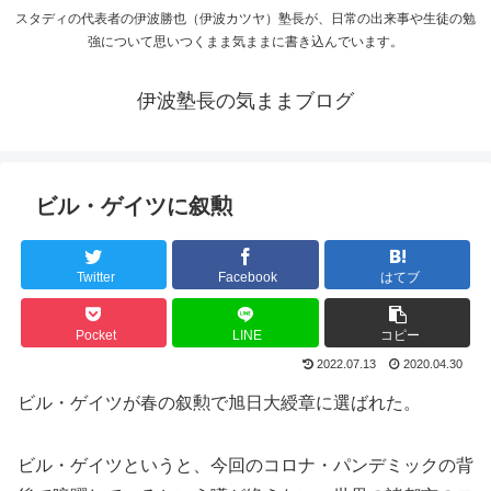
スタディの代表者の伊波勝也（伊波カツヤ）塾長が、日常の出来事や生徒の勉
強について思いつくまま気ままに書き込んでいます。
伊波塾長の気ままブログ
ビル・ゲイツに叙勲
Twitter
Facebook
はてブ
Pocket
LINE
コピー
2022.07.13
2020.04.30
ビル・ゲイツが春の叙勲で旭日大綬章に選ばれた。
ビル・ゲイツというと、今回のコロナ・パンデミックの背