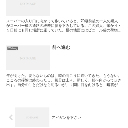
スーパーの入り口に向かって歩いていると、70歳前後の一人の婦人
がスーパー横の通路の段差に腰を下ろしている。この婦人、確か４・
５日前にも同じ場所に座っていた。横の地面にはビニール袋の荷物が
2個あり、中には彼女の所持品らしき物が入っているようで...
前へ進む
Weblog
年が明けた。要らないものは、時の向こうに置いてきた。もうない。
こころの掃除は終わったし、気分は上々。新しく、前へ向かって歩き
出す。自分のことだけなら明るいが、世間に目を向けると、暗雲が。
それでも、明るく生きていく。明るいから、前へ進める。 ...
アビガンを下さい