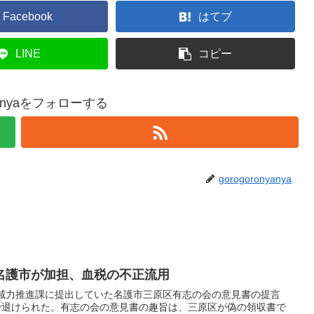
Facebook
はてブ
LINE
コピー
nyanyaをフォローする
gorogoronyanya
名護市が加担、血税の不正流用
地域力推進課に提出していた名護市三原区有志の会の意見書の提言
答で退けられた。有志の会の意見書の趣旨は、三原区が偽の領収書で