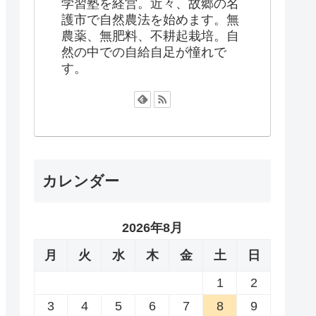
学習塾を経営。近々、故郷の名
護市で自然農法を始めます。無
農薬、無肥料、不耕起栽培。自
然の中での自給自足が憧れで
す。
カレンダー
2026年8月
月
火
水
木
金
土
日
1
2
3
4
5
6
7
8
9