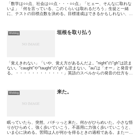
「数学は○○点、社会は○○点・・・○○点」「ヒェー、そんなに取れな
いよ」「何を言っている、このくらいは取れるだろう」生徒と一緒
に、テストの目標点数を決める。目標達成はできるかもしれない、で
きないかもしれない。だけど、目標達成に向けて動き出す...
垣根を取り払う
Weblog
「覚えきれない」「いや、覚え方があるんだよ。"night"の"gh"は読ま
ない。"caught"や"taught"の"gh"も読まない。"au"は「オー」と発音す
る。・・・・・・・・・・・・」英語のスペルからの発音の仕方を、
単語の一つひとつ...
来た。
Weblog
眠っていたら、突然、バチッっと来た。何かがひらめいた。小さな悟
りがひらめく。強く歩いていこう。不器用に力強く歩いていこうと、
いま心に決める。苦悶は人が何かを得るときの過程である。また一
つ、強くなる。