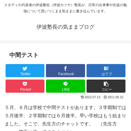
スタディの代表者の伊波勝也（伊波カツヤ）塾長が、日常の出来事や生徒の勉
強について思いつくまま気ままに書き込んでいます。
伊波塾長の気ままブログ
中間テスト
Twitter
Facebook
はてブ
Pocket
LINE
コピー
2022.07.13
2011.05.22
５月、６月は学校で中間テストがあります。３学期制では
５月後半、２学期制では６月後半。早い学校はもう始まり
ました。そこで、先生方のチャットです。 （先生方