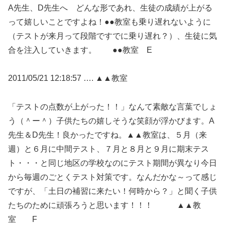
A先生、D先生へ どんな形であれ、生徒の成績が上がる
って嬉しいことですよね！●●教室も乗り遅れないように
（テストが来月って段階ですでに乗り遅れ？）、生徒に気
合を注入していきます。 ●●教室 E
2011/05/21 12:18:57 …. ▲▲教室
「テストの点数が上がった！！」なんて素敵な言葉でしょ
う（＾ー＾）子供たちの嬉しそうな笑顔が浮かびます。A
先生＆D先生！良かったですね。▲▲教室は、５月（来
週）と６月に中間テスト、７月と８月と９月に期末テス
ト・・・と同じ地区の学校なのにテスト期間が異なり今日
から毎週のごとくテスト対策です。なんだかな～って感じ
ですが、「土日の補習に来たい！何時から？」と聞く子供
たちのために頑張ろうと思います！！！ ▲▲教
室 F